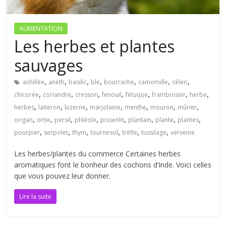
ALIMENTATION
Les herbes et plantes
sauvages
,
,
,
,
,
,
,
achillée
aneth
basilic
blé
bourrache
camomille
céleri
,
,
,
,
,
,
,
chicorée
coriandre
cresson
fenouil
fétuque
framboisier
herbe
,
,
,
,
,
,
,
herbes
laiteron
luzerne
marjolaine
menthe
mouron
mûrier
,
,
,
,
,
,
,
,
origan
ortie
persil
phléole
pissenlit
plantain
plante
plantes
,
,
,
,
,
,
pourpier
serpolet
thym
tournesol
trèfle
tussilage
verveine
Les herbes/plantes du commerce Certaines herbes
aromatiques font le bonheur des cochons d’Inde. Voici celles
que vous pouvez leur donner.
Lire la suite