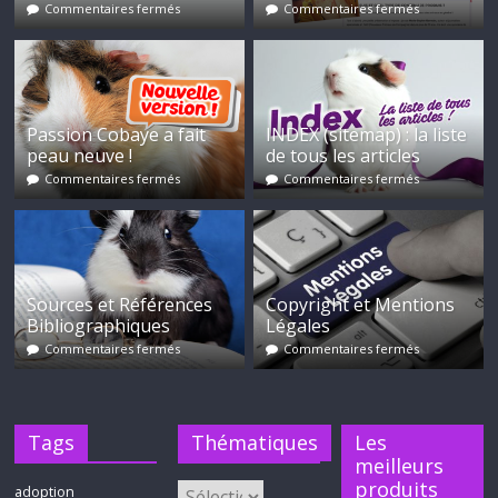
Commentaires fermés
Commentaires fermés
Passion Cobaye a fait
INDEX (sitemap) : la liste
peau neuve !
de tous les articles
Commentaires fermés
Commentaires fermés
Sources et Références
Copyright et Mentions
Bibliographiques
Légales
Commentaires fermés
Commentaires fermés
Tags
Thématiques
Les
meilleurs
produits
adoption