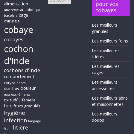
pour vos
alimentation
cobayes
antibiotique
anorexie
cage
bactérie
chirurgie
Les meilleurs
cobaye
granulés
cobayes
Les meilleurs foins
cochon
Les meilleures
litières
d'Inde
Les meilleures
cochons d'Inde
cages
comportement
Les meilleurs
coryza
dents
douleur
accessoires
diarrhée
eau
excréments
Les meilleurs abris
extrudés
femelle
et maisonnettes
foin
granulés
fruits
hygiène
Les meilleurs
infection
dodos
langage
litière
lapin