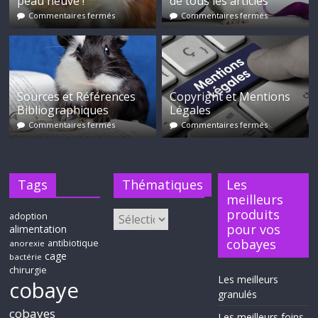
peau neuve !
de tous les articles
Commentaires fermés
Commentaires fermés
Sources et Références
Copyright et Mentions
Bibliographiques
Légales
Commentaires fermés
Commentaires fermés
Tags
Thématiques
Les
meilleurs
produits
adoption
pour vos
alimentation
cobayes
antibiotique
anorexie
cage
bactérie
chirurgie
Les meilleurs
cobaye
granulés
cobayes
Les meilleurs foins