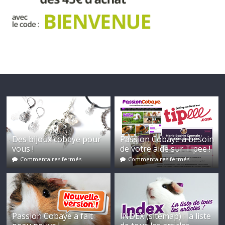
Des bijoux cobaye pour
Passion Cobaye a besoin
vous !
de votre aide sur Tipee !
Commentaires fermés
Commentaires fermés
Passion Cobaye a fait
INDEX (sitemap) : la liste