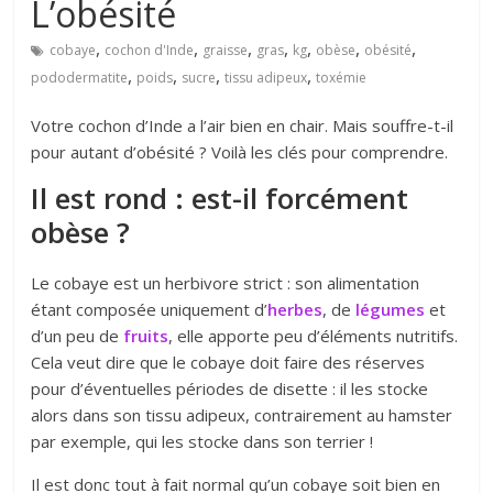
L’obésité
,
,
,
,
,
,
,
cobaye
cochon d'Inde
graisse
gras
kg
obèse
obésité
,
,
,
,
pododermatite
poids
sucre
tissu adipeux
toxémie
Votre cochon d’Inde a l’air bien en chair. Mais souffre-t-il
pour autant d’obésité ? Voilà les clés pour comprendre.
Il est rond : est-il forcément
obèse ?
Le cobaye est un herbivore strict : son alimentation
étant composée uniquement d’
herbes
, de
légumes
et
d’un peu de
fruits
, elle apporte peu d’éléments nutritifs.
Cela veut dire que le cobaye doit faire des réserves
pour d’éventuelles périodes de disette : il les stocke
alors dans son tissu adipeux, contrairement au hamster
par exemple, qui les stocke dans son terrier !
Il est donc
tout à fait normal qu’un cobaye soit bien en