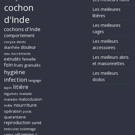
cochon
Les meilleures
litières
d'Inde
Les meilleures
cochons d'Inde
cages
comportement
Les meilleurs
coryza
dents
douleur
accessoires
diarrhée
eau
excréments
Les meilleurs abris
extrudés
femelle
et maisonnettes
foin
granulés
fruits
hygiène
Les meilleurs
infection
dodos
langage
litière
lapin
légumes
malade
malocclusion
maladie
nourriture
mâle
opération
poids
quarantaine
reproduction
santé
toilettage
testicules
vitamine c
urine