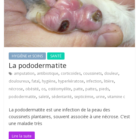
HYGIÈNE et SOINS
SANTÉ
La pododermatite
,
,
,
,
,
amputation
antibiotique
corticoïdes
coussinets
douleur
,
,
,
,
,
,
douloureux
fatal
hygiène
hyperkératose
infection
litière
,
,
,
,
,
,
,
nécrose
obésité
os
ostéomyélite
patte
pattes
pieds
,
,
,
,
,
pododermatite
saleté
sédentarité
septicémie
urine
vitamine c
La pododermatite est une infection de la peau des
coussinets plantaires, souvent associée à une nécrose. C’est
une maladie très
Lire la suite