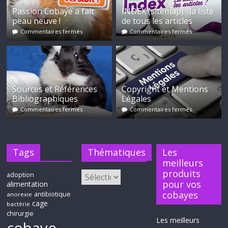
Passion Cobaye a fait
INDEX (sitemap) : la liste
peau neuve !
de tous les articles
Commentaires fermés
Commentaires fermés
Sources et Références
Copyright et Mentions
Bibliographiques
Légales
Commentaires fermés
Commentaires fermés
Tags
Thématiques
Les
meilleurs
produits
adoption
pour vos
alimentation
cobayes
antibiotique
anorexie
cage
bactérie
chirurgie
Les meilleurs