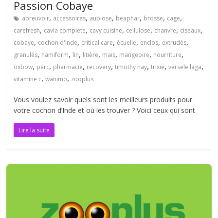
Passion Cobaye
,
,
,
,
,
,
abreuvoir
accessoires
aubiose
beaphar
brosse
cage
,
,
,
,
,
,
carefresh
cavia complete
cavy cuisine
cellulose
chanvre
ciseaux
,
,
,
,
,
,
cobaye
cochon d'Inde
critical care
écuelle
enclos
extrudés
,
,
,
,
,
,
,
granulés
hamiform
lin
litière
maïs
mangeoire
nourriture
,
,
,
,
,
,
,
oxbow
parc
pharmacie
recovery
timothy hay
trixie
versele laga
,
,
vitamine c
wanimo
zooplus
Vous voulez savoir quels sont les meilleurs produits pour
votre cochon d’Inde et où les trouver ? Voici ceux qui sont
Lire la suite