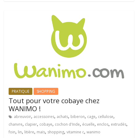
PRATIQUE
SHOPPING
Tout pour votre cobaye chez
WANIMO !
,
,
,
,
,
,
abreuvoir
accessoires
achats
biberon
cage
cellulose
,
,
,
,
,
,
,
chanvre
clapier
cobaye
cochon d'Inde
écuelle
enclos
extrudés
,
,
,
,
,
,
foin
lin
litière
maïs
shopping
vitamine c
wanimo