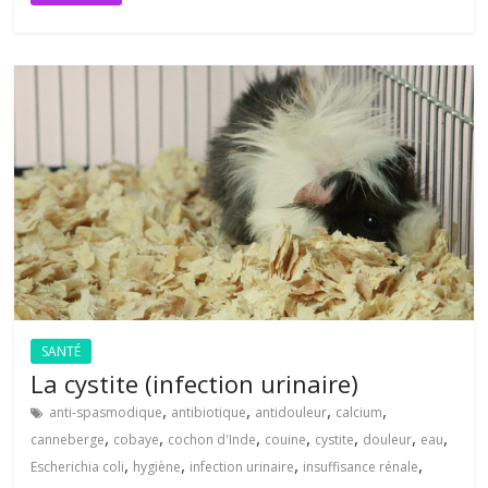
SANTÉ
La cystite (infection urinaire)
,
,
,
,
anti-spasmodique
antibiotique
antidouleur
calcium
,
,
,
,
,
,
,
canneberge
cobaye
cochon d'Inde
couine
cystite
douleur
eau
,
,
,
,
Escherichia coli
hygiène
infection urinaire
insuffisance rénale