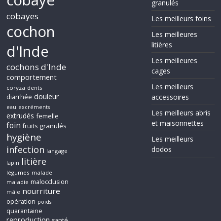
cobaye
granulés
cobayes
Les meilleurs foins
cochon
Les meilleures
litières
d'Inde
Les meilleures
cochons d'Inde
cages
comportement
Les meilleurs
coryza
dents
douleur
accessoires
diarrhée
eau
excréments
Les meilleurs abris
extrudés
femelle
et maisonnettes
foin
granulés
fruits
hygiène
Les meilleurs
infection
dodos
langage
litière
lapin
légumes
malade
malocclusion
maladie
nourriture
mâle
opération
poids
quarantaine
reproduction
santé