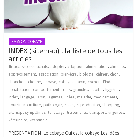
PASSION COBAYE
INDEX (sitemap) : la liste de tous les
articles
,
,
,
,
,
,
accessoires
achats
adopter
adoption
alimentation
aliments
,
,
,
,
,
,
apprivoisement
association
bien-être
biologie
câliner
chon
,
,
,
,
,
chonchon
chonne
cobaye
cobaye et lapin
cochon d'Inde
,
,
,
,
,
,
cohabitation
comportement
fruits
granulés
habitat
hygiène
,
,
,
,
,
,
,
index
langage
lapin
légumes
litière
maladie
médicaments
,
,
,
,
,
,
nourrir
nourriture
pathologie
races
reproduction
shopping
,
,
,
,
,
,
sitemap
symptômes
toilettage
traitements
transport
urgences
,
vétérinaire
vitamine c
PRÉSENTATION Le cobaye Qui est le cobaye Les idées