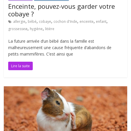
Enceinte, pouvez-vous garder votre
cobaye ?
,
,
,
,
,
,
allergie
bébé
cobaye
cochon d'Inde
enceinte
enfant
,
,
grossesseø
hygiène
litière
La future arrivée d’un bébé dans la famille est
malheureusement une cause fréquente d’abandons de
petits mammifères. C’est ainsi que
Lire la suite