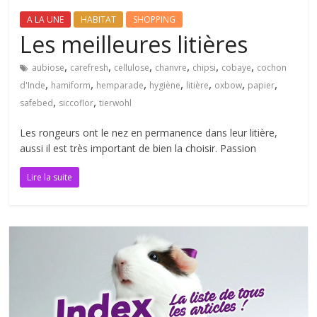
A LA UNE
HABITAT
SHOPPING
Les meilleures litières
,
,
,
,
,
,
aubiose
carefresh
cellulose
chanvre
chipsi
cobaye
cochon
,
,
,
,
,
,
,
d'Inde
hamiform
hemparade
hygiène
litière
oxbow
papier
,
,
safebed
siccoflor
tierwohl
Les rongeurs ont le nez en permanence dans leur litière,
aussi il est très important de bien la choisir. Passion
Lire la suite