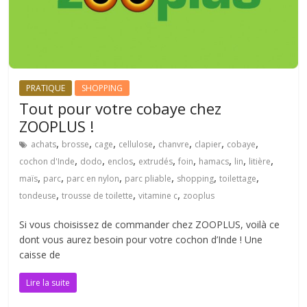
PRATIQUE
SHOPPING
Tout pour votre cobaye chez
ZOOPLUS !
,
,
,
,
,
,
,
achats
brosse
cage
cellulose
chanvre
clapier
cobaye
,
,
,
,
,
,
,
,
cochon d'Inde
dodo
enclos
extrudés
foin
hamacs
lin
litière
,
,
,
,
,
,
maïs
parc
parc en nylon
parc pliable
shopping
toilettage
,
,
,
tondeuse
trousse de toilette
vitamine c
zooplus
Si vous choisissez de commander chez ZOOPLUS, voilà ce
dont vous aurez besoin pour votre cochon d’Inde ! Une
caisse de
Lire la suite