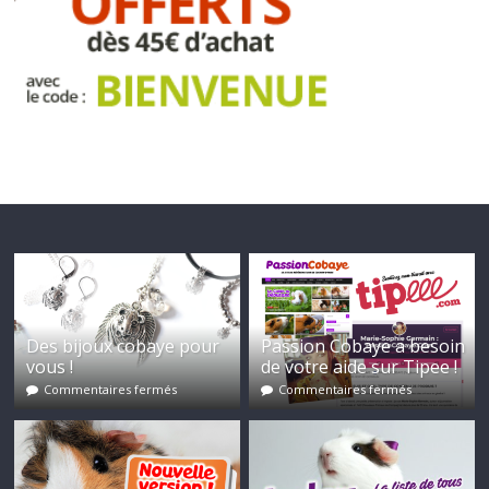
Des bijoux cobaye pour
Passion Cobaye a besoin
vous !
de votre aide sur Tipee !
Commentaires fermés
Commentaires fermés