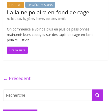
HABITAT
HYGIÈNE et SOINS
La laine polaire en fond de cage
,
,
,
,
habitat
hygiène
litière
polaire
textile
On commence à voir de plus en plus de passionnés
maintenir leurs cobayes sur des tapis de cage en laine
polaire. Est-ce
Lire la suite
← Précédent