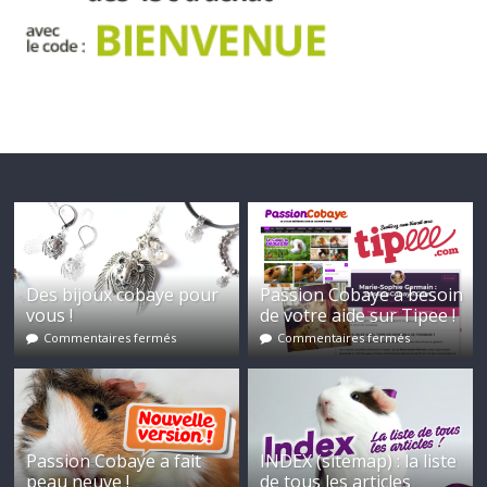
Des bijoux cobaye pour
Passion Cobaye a besoin
vous !
de votre aide sur Tipee !
Commentaires fermés
Commentaires fermés
Passion Cobaye a fait
INDEX (sitemap) : la liste
peau neuve !
de tous les articles