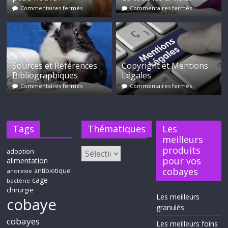
Commentaires fermés
Commentaires fermés
Sources et Références
Copyright et Mentions
Bibliographiques
Légales
Commentaires fermés
Commentaires fermés
Tags
Thématiques
Les
meilleurs
produits
adoption
pour vos
alimentation
cobayes
antibiotique
anorexie
cage
bactérie
chirurgie
Les meilleurs
cobaye
granulés
cobayes
Les meilleurs foins