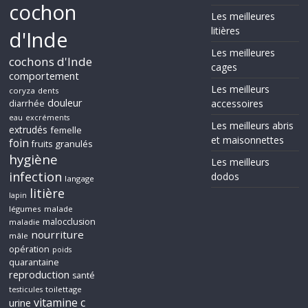
cochon
Les meilleures
litières
d'Inde
Les meilleures
cochons d'Inde
cages
comportement
Les meilleurs
coryza
dents
douleur
accessoires
diarrhée
eau
excréments
Les meilleurs abris
extrudés
femelle
et maisonnettes
foin
granulés
fruits
hygiène
Les meilleurs
infection
dodos
langage
litière
lapin
légumes
malade
malocclusion
maladie
nourriture
mâle
opération
poids
quarantaine
reproduction
santé
toilettage
testicules
vitamine c
urine