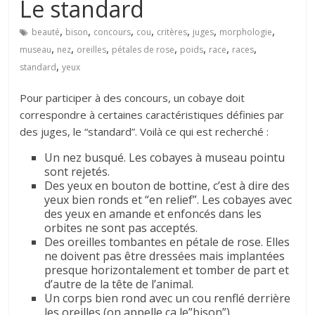
Le standard
,
,
,
,
,
,
,
beauté
bison
concours
cou
critères
juges
morphologie
,
,
,
,
,
,
,
museau
nez
oreilles
pétales de rose
poids
race
races
,
standard
yeux
Pour participer à des concours, un cobaye doit
correspondre à certaines caractéristiques définies par
des juges, le “standard”. Voilà ce qui est recherché :
Un nez busqué. Les cobayes à museau pointu
sont rejetés.
Des yeux en bouton de bottine, c’est à dire des
yeux bien ronds et “en relief”. Les cobayes avec
des yeux en amande et enfoncés dans les
orbites ne sont pas acceptés.
Des oreilles tombantes en pétale de rose. Elles
ne doivent pas être dressées mais implantées
presque horizontalement et tomber de part et
d’autre de la tête de l’animal.
Un corps bien rond avec un cou renflé derrière
les oreilles (on appelle ca le”bison”).