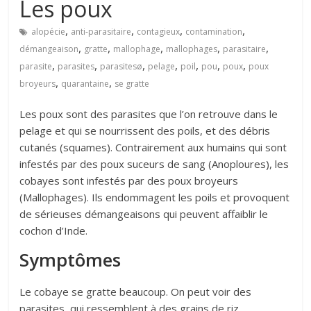
Les poux
,
,
,
,
alopécie
anti-parasitaire
contagieux
contamination
,
,
,
,
,
démangeaison
gratte
mallophage
mallophages
parasitaire
,
,
,
,
,
,
,
parasite
parasites
parasitesø
pelage
poil
pou
poux
poux
,
,
broyeurs
quarantaine
se gratte
Les poux sont des parasites que l’on retrouve dans le
pelage et qui se nourrissent des poils, et des débris
cutanés (squames). Contrairement aux humains qui sont
infestés par des poux suceurs de sang (Anoploures), les
cobayes sont infestés par des poux broyeurs
(Mallophages). Ils endommagent les poils et provoquent
de sérieuses démangeaisons qui peuvent affaiblir le
cochon d’Inde.
Symptômes
Le cobaye se gratte beaucoup. On peut voir des
parasites, qui ressemblent à des grains de riz