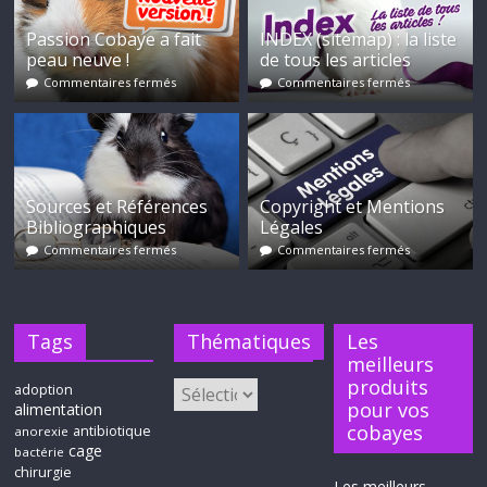
Passion Cobaye a fait
INDEX (sitemap) : la liste
peau neuve !
de tous les articles
Commentaires fermés
Commentaires fermés
Sources et Références
Copyright et Mentions
Bibliographiques
Légales
Commentaires fermés
Commentaires fermés
Tags
Thématiques
Les
meilleurs
produits
adoption
pour vos
alimentation
cobayes
antibiotique
anorexie
cage
bactérie
chirurgie
Les meilleurs