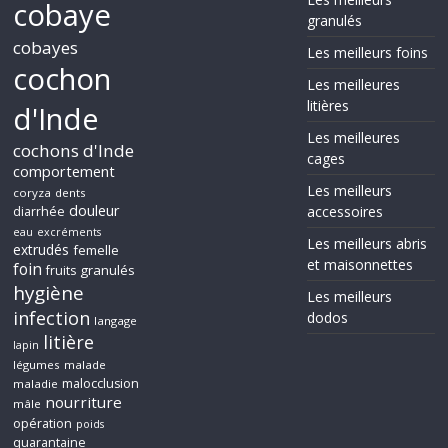
cobaye
granulés
cobayes
Les meilleurs foins
cochon
Les meilleures
litières
d'Inde
Les meilleures
cochons d'Inde
cages
comportement
Les meilleurs
coryza
dents
douleur
accessoires
diarrhée
eau
excréments
Les meilleurs abris
extrudés
femelle
et maisonnettes
foin
granulés
fruits
hygiène
Les meilleurs
infection
dodos
langage
litière
lapin
légumes
malade
malocclusion
maladie
nourriture
mâle
opération
poids
quarantaine