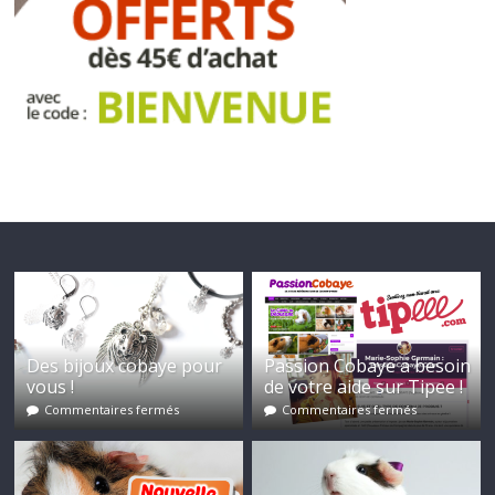
Des bijoux cobaye pour
Passion Cobaye a besoin
vous !
de votre aide sur Tipee !
Commentaires fermés
Commentaires fermés