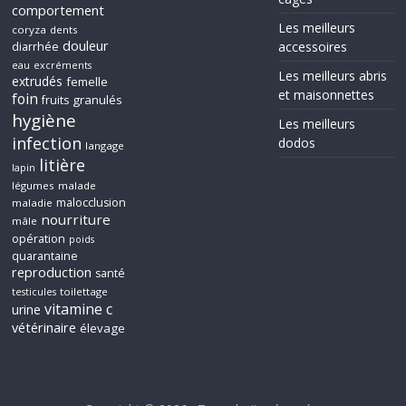
comportement
Les meilleurs
coryza
dents
douleur
accessoires
diarrhée
eau
excréments
Les meilleurs abris
extrudés
femelle
et maisonnettes
foin
granulés
fruits
hygiène
Les meilleurs
infection
dodos
langage
litière
lapin
légumes
malade
malocclusion
maladie
nourriture
mâle
opération
poids
quarantaine
reproduction
santé
toilettage
testicules
vitamine c
urine
vétérinaire
élevage