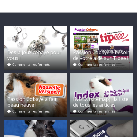
Des bijoux cobaye pour
Passion Cobaye a besoin
vous !
de votre aide sur Tipee !
Commentaires fermés
Commentaires fermés
Passion Cobaye a fait
INDEX (sitemap) : la liste
peau neuve !
de tous les articles
Commentaires fermés
Commentaires fermés