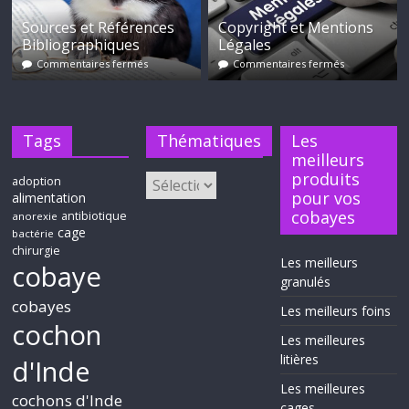
Sources et Références
Copyright et Mentions
Bibliographiques
Légales
Commentaires fermés
Commentaires fermés
Tags
Thématiques
Les
meilleurs
produits
adoption
pour vos
alimentation
cobayes
antibiotique
anorexie
cage
bactérie
chirurgie
Les meilleurs
cobaye
granulés
cobayes
Les meilleurs foins
cochon
Les meilleures
litières
d'Inde
Les meilleures
cochons d'Inde
cages