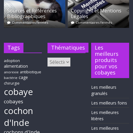
Sources et Références
Copyright et Mentions
Bibliographiques
Légales
Commentaires fermés
Commentaires fermés
Tags
Thématiques
Les
meilleurs
produits
adoption
pour vos
alimentation
cobayes
antibiotique
anorexie
cage
bactérie
chirurgie
Les meilleurs
cobaye
granulés
cobayes
Les meilleurs foins
cochon
Les meilleures
litières
d'Inde
Les meilleures
cochons d'Inde