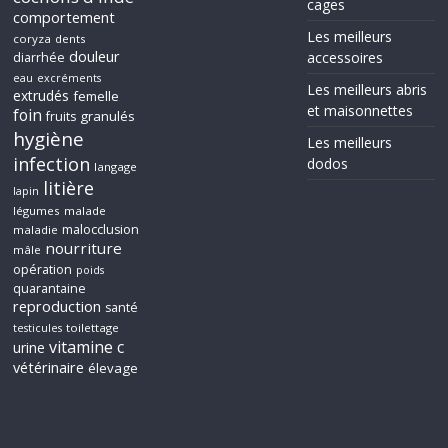
cages
comportement
Les meilleurs
coryza
dents
douleur
accessoires
diarrhée
eau
excréments
Les meilleurs abris
extrudés
femelle
et maisonnettes
foin
granulés
fruits
hygiène
Les meilleurs
infection
dodos
langage
litière
lapin
légumes
malade
malocclusion
maladie
nourriture
mâle
opération
poids
quarantaine
reproduction
santé
toilettage
testicules
vitamine c
urine
vétérinaire
élevage