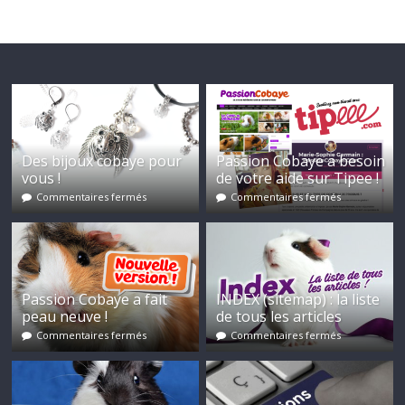
Des bijoux cobaye pour
Passion Cobaye a besoin
vous !
de votre aide sur Tipee !
Commentaires fermés
Commentaires fermés
Passion Cobaye a fait
INDEX (sitemap) : la liste
peau neuve !
de tous les articles
Commentaires fermés
Commentaires fermés