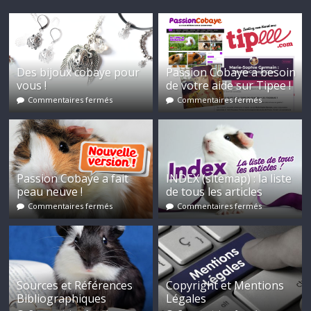
Des bijoux cobaye pour
Passion Cobaye a besoin
vous !
de votre aide sur Tipee !
Commentaires fermés
Commentaires fermés
Passion Cobaye a fait
INDEX (sitemap) : la liste
peau neuve !
de tous les articles
Commentaires fermés
Commentaires fermés
Sources et Références
Copyright et Mentions
Bibliographiques
Légales