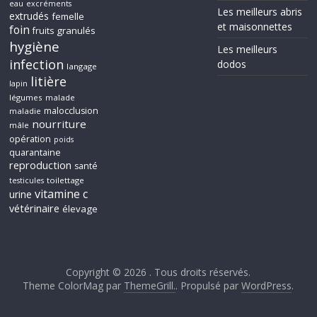
eau
excréments
Les meilleurs abris
extrudés
femelle
et maisonnettes
foin
granulés
fruits
hygiène
Les meilleurs
infection
dodos
langage
litière
lapin
légumes
malade
malocclusion
maladie
nourriture
mâle
opération
poids
quarantaine
reproduction
santé
toilettage
testicules
vitamine c
urine
vétérinaire
élevage
Copyright © 2026
. Tous droits réservés.
Theme ColorMag par
ThemeGrill.
. Propulsé par
WordPress
.