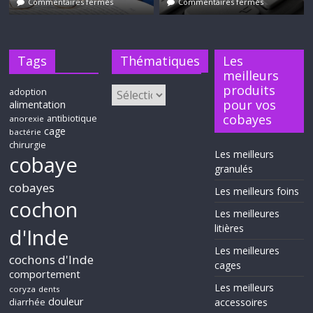
Commentaires fermés
Commentaires fermés
Tags
Thématiques
Les
meilleurs
produits
adoption
pour vos
alimentation
cobayes
antibiotique
anorexie
cage
bactérie
chirurgie
Les meilleurs
cobaye
granulés
cobayes
Les meilleurs foins
cochon
Les meilleures
litières
d'Inde
Les meilleures
cochons d'Inde
cages
comportement
Les meilleurs
coryza
dents
douleur
accessoires
diarrhée