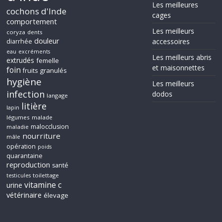
Les meilleures
cochons d'Inde
cages
comportement
Les meilleurs
coryza
dents
douleur
accessoires
diarrhée
eau
excréments
Les meilleurs abris
extrudés
femelle
et maisonnettes
foin
granulés
fruits
hygiène
Les meilleurs
infection
dodos
langage
litière
lapin
légumes
malade
malocclusion
maladie
nourriture
mâle
opération
poids
quarantaine
reproduction
santé
toilettage
testicules
vitamine c
urine
vétérinaire
élevage