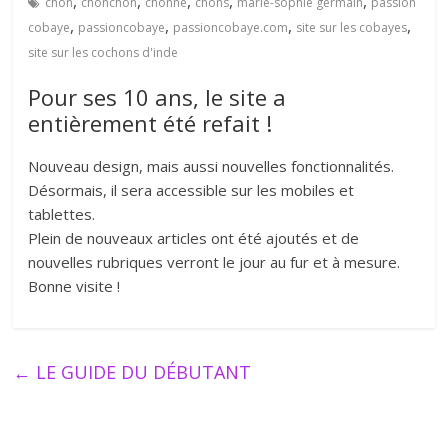
,
,
,
,
,
chon
chonchon
chonne
chons
marie-sophie germain
passion
,
,
,
,
cobaye
passioncobaye
passioncobaye.com
site sur les cobayes
site sur les cochons d'inde
Pour ses 10 ans, le site a
entièrement été refait !
Nouveau design, mais aussi nouvelles fonctionnalités.
Désormais, il sera accessible sur les mobiles et
tablettes.
Plein de nouveaux articles ont été ajoutés et de
nouvelles rubriques verront le jour au fur et à mesure.
Bonne visite !
←
LE GUIDE DU DÉBUTANT