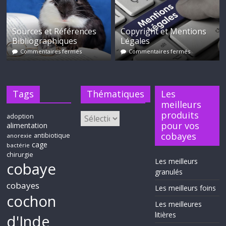
Sources et Références
Copyright et Mentions
Bibliographiques
Légales
Commentaires fermés
Commentaires fermés
Tags
Thématiques
Les
meilleurs
produits
adoption
pour vos
alimentation
cobayes
antibiotique
anorexie
cage
bactérie
chirurgie
Les meilleurs
cobaye
granulés
cobayes
Les meilleurs foins
cochon
Les meilleures
litières
d'Inde