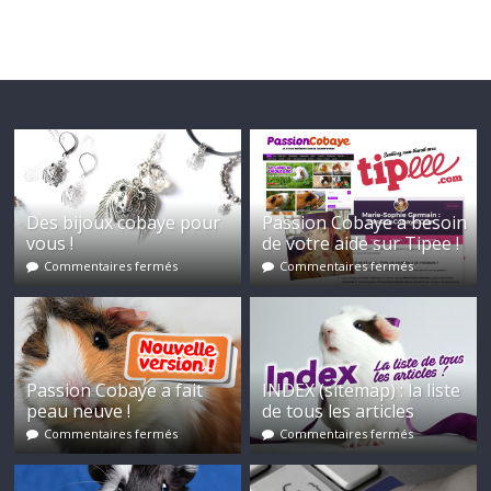
Des bijoux cobaye pour
Passion Cobaye a besoin
vous !
de votre aide sur Tipee !
Commentaires fermés
Commentaires fermés
Passion Cobaye a fait
INDEX (sitemap) : la liste
peau neuve !
de tous les articles
Commentaires fermés
Commentaires fermés