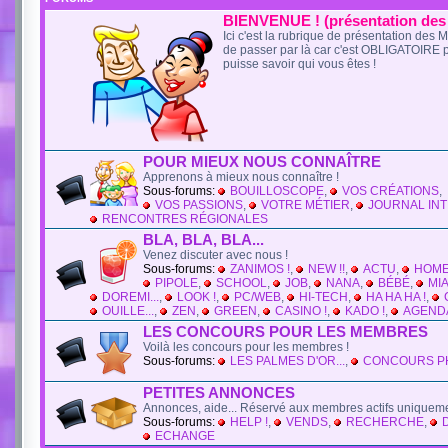
BIENVENUE ! (présentation de
Ici c'est la rubrique de présentation des
de passer par là car c'est OBLIGATOIRE 
puisse savoir qui vous êtes !
POUR MIEUX NOUS CONNAÎTRE
Apprenons à mieux nous connaître !
Sous-forums:
BOUILLOSCOPE
,
VOS CRÉATIONS
,
VOS PASSIONS
,
VOTRE MÉTIER
,
JOURNAL INT
RENCONTRES RÉGIONALES
BLA, BLA, BLA...
Venez discuter avec nous !
Sous-forums:
ZANIMOS !
,
NEW !!
,
ACTU
,
HOM
PIPOLE
,
SCHOOL
,
JOB
,
NANA
,
BÉBÉ
,
MIA
DOREMI...
,
LOOK !
,
PC/WEB
,
HI-TECH
,
HA HA HA !
,
OUILLE...
,
ZEN
,
GREEN
,
CASINO !
,
KADO !
,
AGEND
LES CONCOURS POUR LES MEMBRES
Voilà les concours pour les membres !
Sous-forums:
LES PALMES D'OR...
,
CONCOURS P
PETITES ANNONCES
Annonces, aide... Réservé aux membres actifs uniqueme
Sous-forums:
HELP !
,
VENDS
,
RECHERCHE
,
ECHANGE