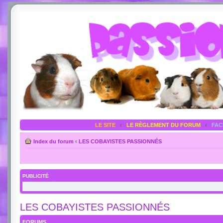
LE SITE
‹
LE RÈGLEMENT DU FORUM
‹
FA
Index du forum
‹
LES COBAYISTES PASSIONNÉS
PUBLICITÉ
LES COBAYISTES PASSIONNÉS
FORUMS