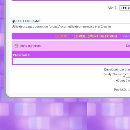
Aller à:
QUI EST EN LIGNE
Utilisateurs parcourant ce forum: Aucun utilisateur enregistré et 1 invité
LE SITE
‹
LE RÈGLEMENT DU FORUM
‹
FA
L’
Index du forum
PUBLICITÉ
Développé par
ph
Teddy Theme By E
Trad
Hébergé e
Publicités 