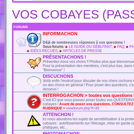
VOS COBAYES (PASS
FORUMS
INFORMACHON
Déjà de nombreuses réponses à vos questions !
Sous-forums:
LE GUIDE DU DÉBUTANT
,
FAQ
,
P
IDÉES RECUES
,
ARTICLES DE PRESSE
PRÉSENTACHONS !
Présentez-nous vos chons !! Photos plus que bienvenue
Pour la présentation des membres, c'est plus bas, dans 
"Bienvenue" !
DISCUCHONS
Voilà enfin l'endroit pour discuter de nos chers cochons 
ou des chons en général ! Pour poser des questions, c'es
dessous !
INTERROGACHON > toutes vos questions 
C'est ICI que vous pouvez poser toutes vos QUESTIONS 
cobayes !
Avant de poser vos questions, CONSULTE
RUBRIQUE >
viewforum.php?f=35
ATTENCHON !
Ici nous abordons les sujets de sensibilisation à la prote
cobayes : avertissements sur l'élevage, mise en garde c
pratiques, etc...
PHOTOMACHON