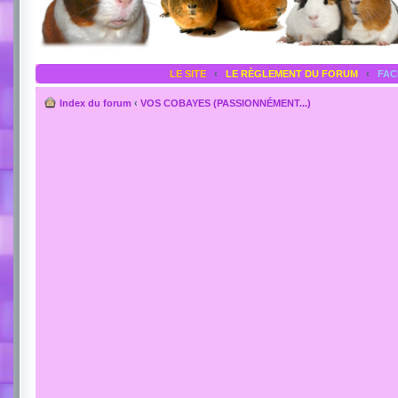
LE SITE
‹
LE RÈGLEMENT DU FORUM
‹
FA
Index du forum
‹
VOS COBAYES (PASSIONNÉMENT...)