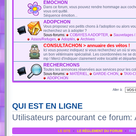
ÉMOCHON
Dans ce forum, vous pouvez rendre hommage aux cocho
vous ont quitté.
Séquence émotion...
ADOPCHON
Vous proposez vos petits chons à l'adoption ou alors vo
recherchez un à adopter ?
Sous-forums:
COBAYES A ADOPTER
,
Sauvetages / 
Assos/Refuges
,
Adoptés
,
Archives
CONSULTACHON > annuaire des vétos !
Ici vous pouvez indiquez si vous recherchez un où si v
un bon vétérinaire spécialisé. Les coordonnées ne se d
mp ! Merci d'indiquer clairement votre localité et départ
RECHERCHONS
Toutes les annonces réservées aux services pour les c
Sous-forums:
MATÉRIEL
,
GARDE-CHON
,
TAXI-
ADOPCHON
Aller à:
QUI EST EN LIGNE
Utilisateurs parcourant ce forum: A
LE SITE
‹
LE RÈGLEMENT DU FORUM
‹
FA