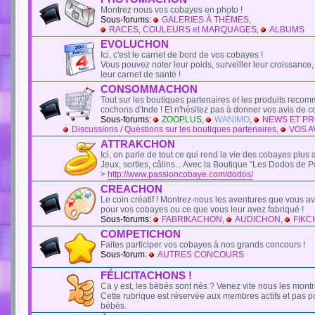
Montrez nous vos cobayes en photo !
Sous-forums:
GALERIES À THÈMES
,
RACES, COULEURS et MARQUAGES
,
ALBUMS
EVOLUCHON
Ici, c'est le carnet de bord de vos cobayes !
Vous pouvez noter leur poids, surveiller leur croissance, e
leur carnet de santé !
CONSOMMACHON
Tout sur les boutiques partenaires et les produits reco
cochons d'Inde ! Et n'hésitez pas à donner vos avis de 
Sous-forums:
ZOOPLUS
,
WANIMO
,
NEWS ET P
Discussions / Questions sur les boutiques partenaires
,
VOS AV
ATTRAKCHON
Ici, on parle de tout ce qui rend la vie des cobayes plus at
Jeux, sorties, câlins... Avec la Boutique "Les Dodos de
>
http://www.passioncobaye.com/dodos/
CREACHON
Le coin créatif ! Montrez-nous les aventures que vous 
pour vos cobayes ou ce que vous leur avez fabriqué !
Sous-forums:
FABRIKACHON
,
AUDICHON
,
FIKC
COMPETICHON
Faites participer vos cobayes à nos grands concours !
Sous-forum:
AUTRES CONCOURS
FÉLICITACHONS !
Ca y est, les bébés sont nés ? Venez vite nous les montre
Cette rubrique est réservée aux membres actifs et pas 
bébés.