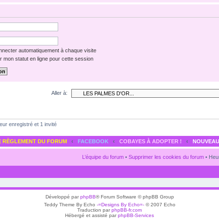
necter automatiquement à chaque visite
 mon statut en ligne pour cette session
Aller à:
eur enregistré et 1 invité
E RÈGLEMENT DU FORUM
‹
FACEBOOK
‹
COBAYES À ADOPTER !
‹
NOUVEAU
L’équipe du forum
•
Supprimer les cookies du forum
• Heur
Développé par
phpBB
® Forum Software © phpBB Group
Teddy Theme By Echo
-=Designs By Echo=-
© 2007 Echo
Traduction par
phpBB-fr.com
Hébergé et assisté par
phpBB-Services