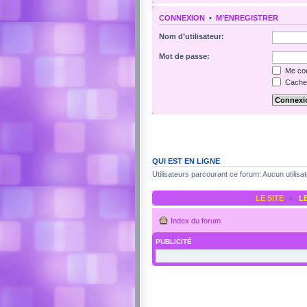
CONNEXION
•
M’ENREGISTRER
Nom d’utilisateur:
Mot de passe:
Me con
Cacher
QUI EST EN LIGNE
Utilisateurs parcourant ce forum: Aucun utilisat
LE SITE
‹
L
Index du forum
PUBLICITÉ