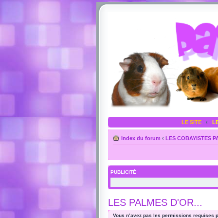
LE SITE
‹
L
Index du forum
‹
LES COBAYISTES 
PUBLICITÉ
LES PALMES D'OR...
Vous n’avez pas les permissions requises po