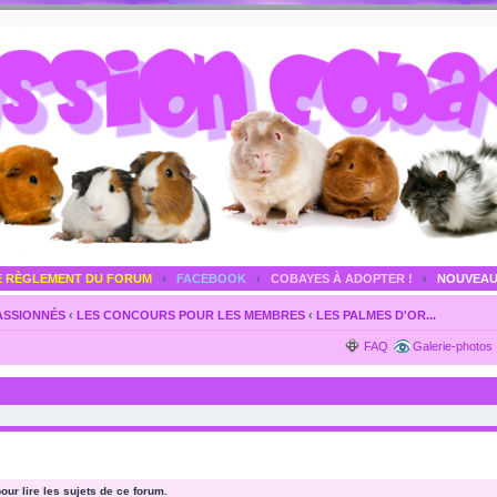
E RÈGLEMENT DU FORUM
‹
FACEBOOK
‹
COBAYES À ADOPTER !
‹
NOUVEAU
PASSIONNÉS
‹
LES CONCOURS POUR LES MEMBRES
‹
LES PALMES D'OR...
FAQ
Galerie-photos
ur lire les sujets de ce forum.