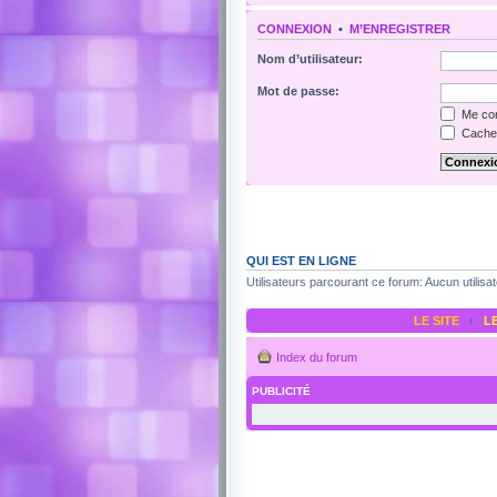
CONNEXION
•
M’ENREGISTRER
Nom d’utilisateur:
Mot de passe:
Me con
Cacher
QUI EST EN LIGNE
Utilisateurs parcourant ce forum: Aucun utilisat
LE SITE
‹
L
Index du forum
PUBLICITÉ