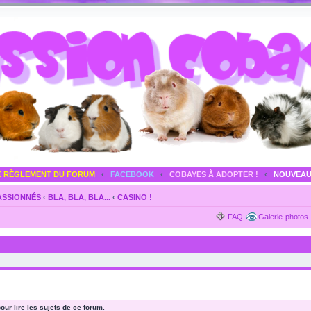
E RÈGLEMENT DU FORUM
‹
FACEBOOK
‹
COBAYES À ADOPTER !
‹
NOUVEAU
PASSIONNÉS
‹
BLA, BLA, BLA...
‹
CASINO !
FAQ
Galerie-photos
ur lire les sujets de ce forum.