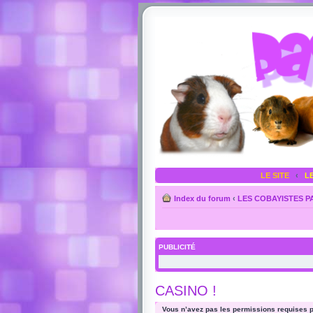
LE SITE
‹
L
Index du forum
‹
LES COBAYISTES 
PUBLICITÉ
CASINO !
Vous n’avez pas les permissions requises po