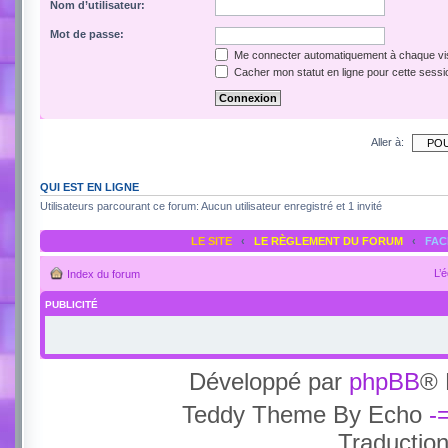
Nom d’utilisateur:
Mot de passe:
Me connecter automatiquement à chaque vis
Cacher mon statut en ligne pour cette sessi
Aller à:
QUI EST EN LIGNE
Utilisateurs parcourant ce forum: Aucun utilisateur enregistré et 1 invité
LE SITE
‹
LE RÈGLEMENT DU FORUM
‹
FA
L’
Index du forum
PUBLICITÉ
Développé par
phpBB
® 
Teddy Theme By Echo
-
Traductio