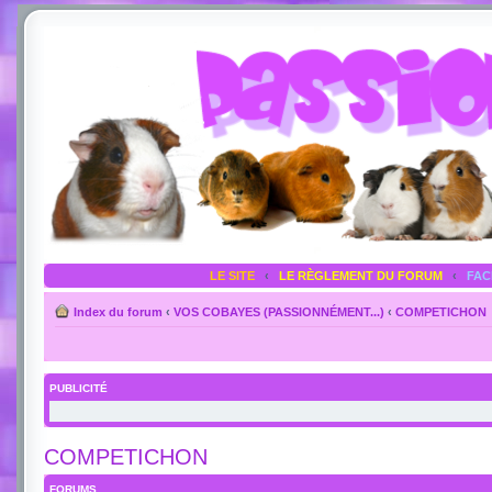
LE SITE
‹
LE RÈGLEMENT DU FORUM
‹
FA
Index du forum
‹
VOS COBAYES (PASSIONNÉMENT...)
‹
COMPETICHON
PUBLICITÉ
COMPETICHON
FORUMS