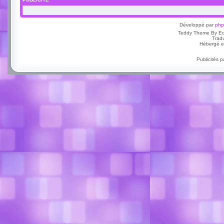
Développé par
ph
Teddy Theme By E
Trad
Hébergé e
Publicités 