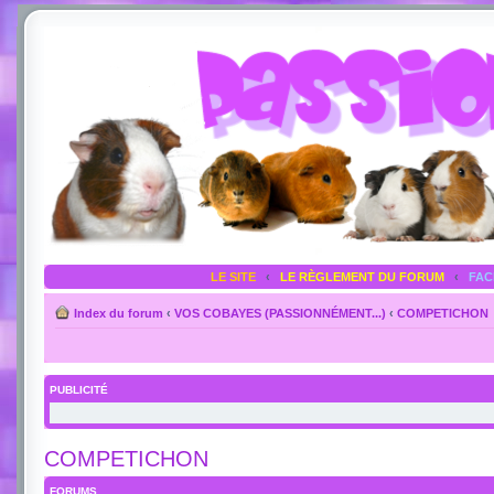
LE SITE
‹
LE RÈGLEMENT DU FORUM
‹
FA
Index du forum
‹
VOS COBAYES (PASSIONNÉMENT...)
‹
COMPETICHON
PUBLICITÉ
COMPETICHON
FORUMS