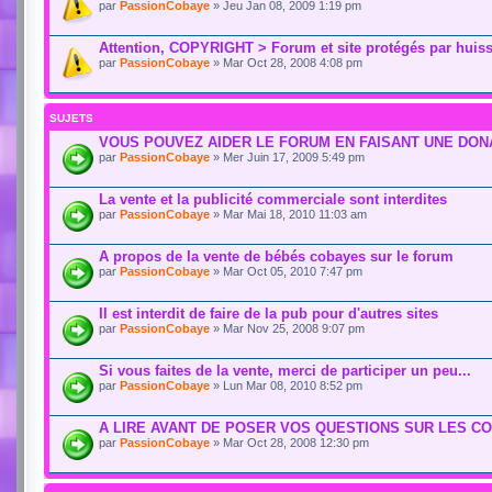
par
PassionCobaye
» Jeu Jan 08, 2009 1:19 pm
Attention, COPYRIGHT > Forum et site protégés par huiss
par
PassionCobaye
» Mar Oct 28, 2008 4:08 pm
SUJETS
VOUS POUVEZ AIDER LE FORUM EN FAISANT UNE DONA
par
PassionCobaye
» Mer Juin 17, 2009 5:49 pm
La vente et la publicité commerciale sont interdites
par
PassionCobaye
» Mar Mai 18, 2010 11:03 am
A propos de la vente de bébés cobayes sur le forum
par
PassionCobaye
» Mar Oct 05, 2010 7:47 pm
Il est interdit de faire de la pub pour d'autres sites
par
PassionCobaye
» Mar Nov 25, 2008 9:07 pm
Si vous faites de la vente, merci de participer un peu...
par
PassionCobaye
» Lun Mar 08, 2010 8:52 pm
A LIRE AVANT DE POSER VOS QUESTIONS SUR LES C
par
PassionCobaye
» Mar Oct 28, 2008 12:30 pm