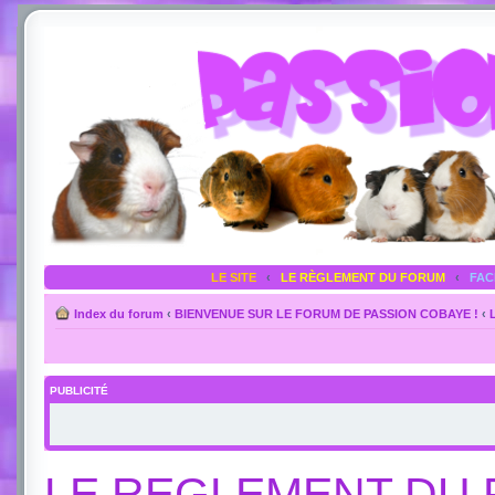
LE SITE
‹
LE RÈGLEMENT DU FORUM
‹
FA
Index du forum
‹
BIENVENUE SUR LE FORUM DE PASSION COBAYE !
‹
PUBLICITÉ
LE REGLEMENT DU