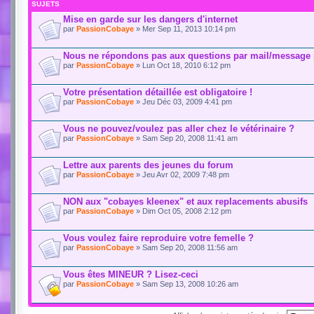
SUJETS
Mise en garde sur les dangers d'internet
par
PassionCobaye
» Mer Sep 11, 2013 10:14 pm
Nous ne répondons pas aux questions par mail/message 
par
PassionCobaye
» Lun Oct 18, 2010 6:12 pm
Votre présentation détaillée est obligatoire !
par
PassionCobaye
» Jeu Déc 03, 2009 4:41 pm
Vous ne pouvez/voulez pas aller chez le vétérinaire ?
par
PassionCobaye
» Sam Sep 20, 2008 11:41 am
Lettre aux parents des jeunes du forum
par
PassionCobaye
» Jeu Avr 02, 2009 7:48 pm
NON aux "cobayes kleenex" et aux replacements abusifs
par
PassionCobaye
» Dim Oct 05, 2008 2:12 pm
Vous voulez faire reproduire votre femelle ?
par
PassionCobaye
» Sam Sep 20, 2008 11:56 am
Vous êtes MINEUR ? Lisez-ceci
par
PassionCobaye
» Sam Sep 13, 2008 10:26 am