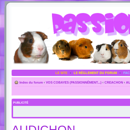
LE SITE
‹
LE RÈGLEMENT DU FORUM
‹
FA
Index du forum
‹
VOS COBAYES (PASSIONNÉMENT...)
‹
CREACHON
‹
A
PUBLICITÉ
AUDICHON