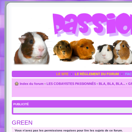
LE SITE
‹
LE RÈGLEMENT DU FORUM
‹
FA
Index du forum
‹
LES COBAYISTES PASSIONNÉS
‹
BLA, BLA, BLA...
‹
G
PUBLICITÉ
GREEN
Vous n’avez pas les permissions requises pour lire les sujets de ce forum.