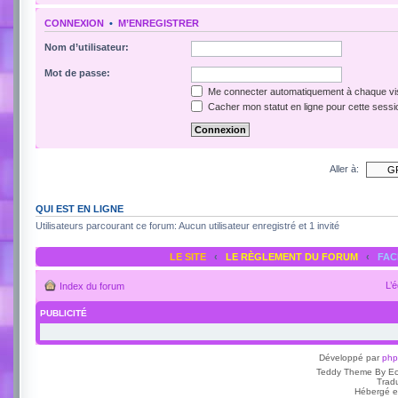
CONNEXION
•
M’ENREGISTRER
Nom d’utilisateur:
Mot de passe:
Me connecter automatiquement à chaque vis
Cacher mon statut en ligne pour cette sessi
Aller à:
QUI EST EN LIGNE
Utilisateurs parcourant ce forum: Aucun utilisateur enregistré et 1 invité
LE SITE
‹
LE RÈGLEMENT DU FORUM
‹
FA
L’
Index du forum
PUBLICITÉ
Développé par
ph
Teddy Theme By E
Trad
Hébergé e