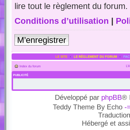
lire tout le règlement du forum.
Conditions d’utilisation
|
Pol
M’enregistrer
LE SITE
‹
LE RÈGLEMENT DU FORUM
‹
FA
L’
Index du forum
PUBLICITÉ
Développé par
phpBB
® 
Teddy Theme By Echo
-
Traductio
Hébergé et ass