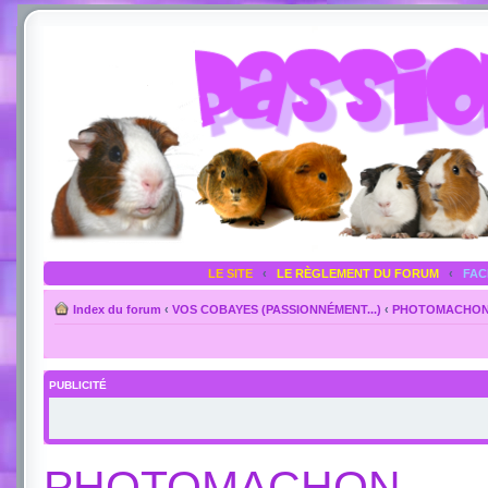
LE SITE
‹
LE RÈGLEMENT DU FORUM
‹
FA
Index du forum
‹
VOS COBAYES (PASSIONNÉMENT...)
‹
PHOTOMACHO
PUBLICITÉ
PHOTOMACHON