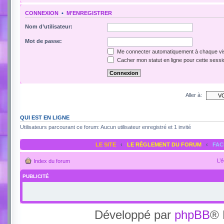
CONNEXION
•
M’ENREGISTRER
Nom d’utilisateur:
Mot de passe:
Me connecter automatiquement à chaque vis
Cacher mon statut en ligne pour cette sessi
Aller à:
QUI EST EN LIGNE
Utilisateurs parcourant ce forum: Aucun utilisateur enregistré et 1 invité
LE SITE
‹
LE RÈGLEMENT DU FORUM
‹
FA
L’
Index du forum
PUBLICITÉ
Développé par
phpBB
® 