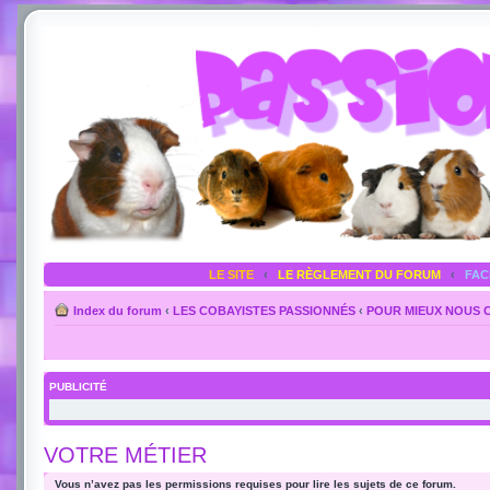
LE SITE
‹
LE RÈGLEMENT DU FORUM
‹
FA
Index du forum
‹
LES COBAYISTES PASSIONNÉS
‹
POUR MIEUX NOUS 
PUBLICITÉ
VOTRE MÉTIER
Vous n’avez pas les permissions requises pour lire les sujets de ce forum.