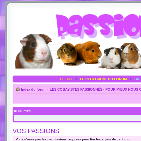
LE SITE
‹
LE RÈGLEMENT DU FORUM
‹
FA
Index du forum
‹
LES COBAYISTES PASSIONNÉS
‹
POUR MIEUX NOUS 
PUBLICITÉ
VOS PASSIONS
Vous n’avez pas les permissions requises pour lire les sujets de ce forum.