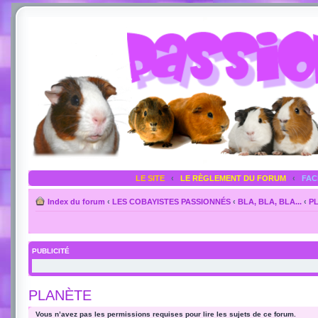
LE SITE
‹
LE RÈGLEMENT DU FORUM
‹
FA
Index du forum
‹
LES COBAYISTES PASSIONNÉS
‹
BLA, BLA, BLA...
‹
P
PUBLICITÉ
PLANÈTE
Vous n’avez pas les permissions requises pour lire les sujets de ce forum.