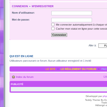
CONNEXION
•
M’ENREGISTRER
Nom d’utilisateur:
Mot de passe:
Me connecter automatiquement à chaque vis
Cacher mon statut en ligne pour cette sessi
Aller à:
QUI EST EN LIGNE
Utilisateurs parcourant ce forum: Aucun utilisateur enregistré et 1 invité
LE SITE
‹
LE RÈGLEMENT DU FORUM
‹
FA
L’
Index du forum
PUBLICITÉ
Développé par
ph
Teddy Theme By E
Trad
Hébergé e