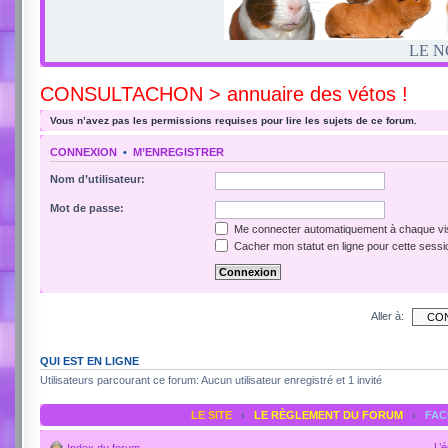
LE N
CONSULTACHON > annuaire des vétos !
Vous n’avez pas les permissions requises pour lire les sujets de ce forum.
CONNEXION
•
M’ENREGISTRER
Nom d’utilisateur:
Mot de passe:
Me connecter automatiquement à chaque vis
Cacher mon statut en ligne pour cette sessi
Aller à:
QUI EST EN LIGNE
Utilisateurs parcourant ce forum: Aucun utilisateur enregistré et 1 invité
LE SITE
‹
LE RÈGLEMENT DU FORUM
‹
FA
L’
Index du forum