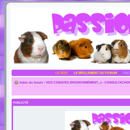
LE SITE
‹
LE RÈGLEMENT DU FORUM
‹
FA
Index du forum
‹
VOS COBAYES (PASSIONNÉMENT...)
‹
CONSULTACHON >
PUBLICITÉ