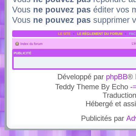
Vous
ne pouvez pas
éditer vos
Vous
ne pouvez pas
supprimer 
LE SITE
‹
LE RÈGLEMENT DU FORUM
‹
FA
L’
Index du forum
PUBLICITÉ
Développé par
phpBB
® 
Teddy Theme By Echo
-
Traductio
Hébergé et ass
Publicités par
Ad