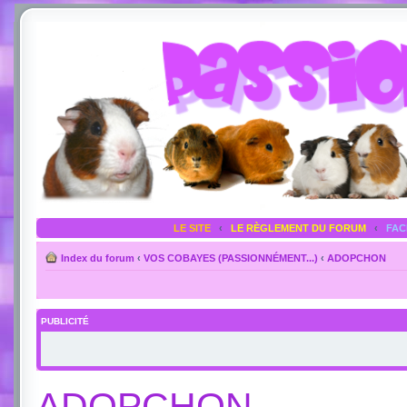
LE SITE
‹
LE RÈGLEMENT DU FORUM
‹
FA
Index du forum
‹
VOS COBAYES (PASSIONNÉMENT...)
‹
ADOPCHON
PUBLICITÉ
ADOPCHON