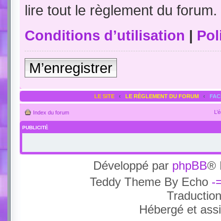
lire tout le règlement du forum.
Conditions d’utilisation
|
Pol
M’enregistrer
LE SITE
‹
LE RÈGLEMENT DU FORUM
‹
FA
L’
Index du forum
PUBLICITÉ
Développé par
phpBB
® 
Teddy Theme By Echo
-
Traductio
Hébergé et ass