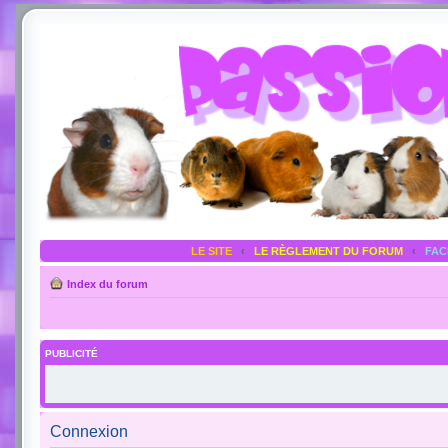
LE SITE
‹
LE RÈGLEMENT DU FORUM
‹
FA
Index du forum
PUBLICITÉ
Connexion