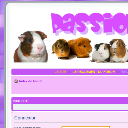
LE SITE
‹
LE RÈGLEMENT DU FORUM
‹
FA
Index du forum
PUBLICITÉ
Connexion