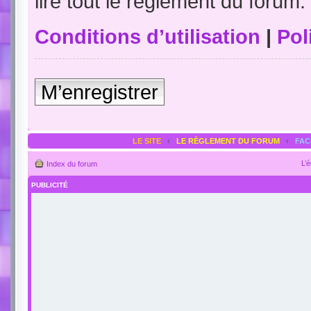
lire tout le règlement du forum.
Conditions d’utilisation
|
Pol
M’enregistrer
LE SITE
‹
LE RÈGLEMENT DU FORUM
‹
FA
L’
Index du forum
PUBLICITÉ