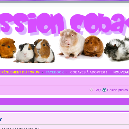
E RÈGLEMENT DU FORUM
‹
FACEBOOK
‹
COBAYES À ADOPTER !
‹
NOUVEAU
FAQ
Galerie-photos
um