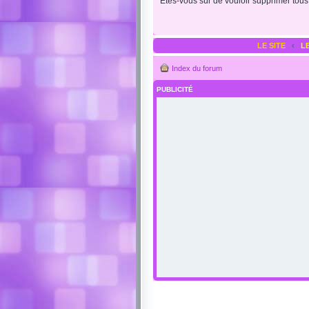
Êtes-vous sûr de vouloir supprimer tous
LE SITE
‹
L
Index du forum
PUBLICITÉ