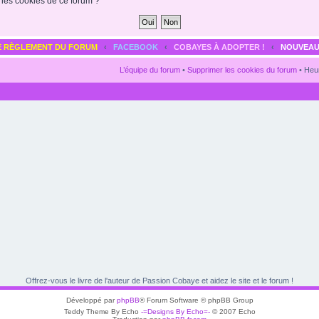
 les cookies de ce forum ?
E RÈGLEMENT DU FORUM
‹
FACEBOOK
‹
COBAYES À ADOPTER !
‹
NOUVEAU
L’équipe du forum
•
Supprimer les cookies du forum
• Heur
Offrez-vous le livre de l'auteur de Passion Cobaye et aidez le site et le forum !
Développé par
phpBB
® Forum Software © phpBB Group
Teddy Theme By Echo
-=Designs By Echo=-
© 2007 Echo