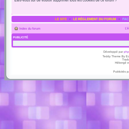
Êtes-vous sûr de vouloir supprimer tous les cookies de ce forum ?
LE SITE
‹
LE RÈGLEMENT DU FORUM
‹
FA
L’
Index du forum
PUBLICITÉ
Développé par
ph
Teddy Theme By E
Trad
Hébergé e
Publicités 