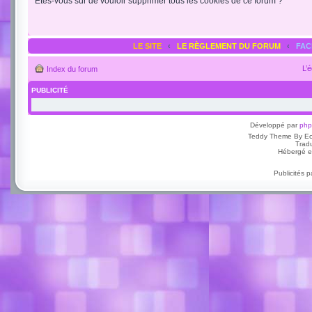
Êtes-vous sûr de vouloir supprimer tous les cookies de ce forum ?
LE SITE
‹
LE RÈGLEMENT DU FORUM
‹
FA
L’
Index du forum
PUBLICITÉ
Développé par
ph
Teddy Theme By E
Trad
Hébergé e
Publicités 