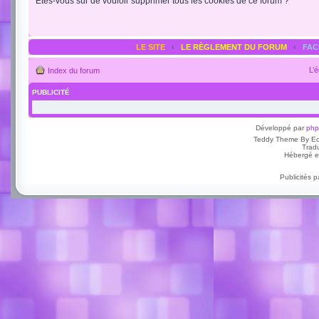
Êtes-vous sûr de vouloir supprimer tous les cookies de ce forum ?
LE SITE
‹
LE RÈGLEMENT DU FORUM
‹
FA
L’
Index du forum
PUBLICITÉ
Développé par
ph
Teddy Theme By E
Trad
Hébergé e
Publicités 