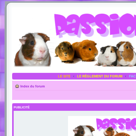
LE SITE
‹
LE RÈGLEMENT DU FORUM
‹
FA
Index du forum
PUBLICITÉ