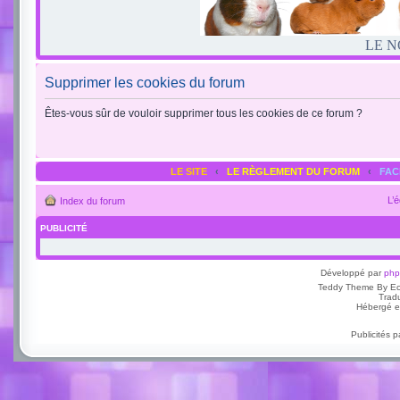
LE N
Supprimer les cookies du forum
Êtes-vous sûr de vouloir supprimer tous les cookies de ce forum ?
LE SITE
‹
LE RÈGLEMENT DU FORUM
‹
FA
L’
Index du forum
PUBLICITÉ
Développé par
ph
Teddy Theme By E
Trad
Hébergé e
Publicités 