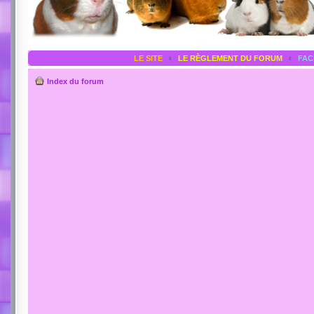
LE SITE
‹
LE RÈGLEMENT DU FORUM
‹
FA
Index du forum