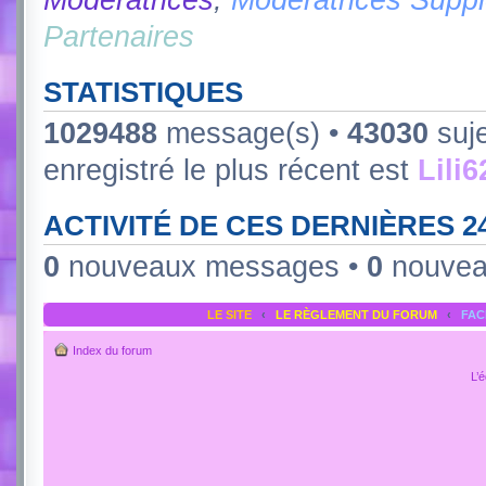
Partenaires
STATISTIQUES
1029488
message(s) •
43030
suje
enregistré le plus récent est
Lili
ACTIVITÉ DE CES DERNIÈRES 
0
nouveaux messages •
0
nouvea
LE SITE
‹
LE RÈGLEMENT DU FORUM
‹
FA
Index du forum
L’