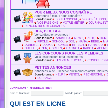
POUR MIEUX NOUS CONNAÎTRE
Apprenons à mieux nous connaître !
Sous-forums:
BOUILLOSCOPE
,
VOS CRÉATIONS
,
VOS PASSIONS
,
VOTRE MÉTIER
,
JOURNAL INT
RENCONTRES RÉGIONALES
BLA, BLA, BLA...
Venez discuter avec nous !
Sous-forums:
ZANIMOS !
,
NEW !!
,
ACTU
,
HOM
PIPOLE
,
SCHOOL
,
JOB
,
NANA
,
BÉBÉ
,
MIA
DOREMI...
,
LOOK !
,
PC/WEB
,
HI-TECH
,
HA HA HA !
,
OUILLE...
,
ZEN
,
GREEN
,
CASINO !
,
KADO !
,
AGEND
LES CONCOURS POUR LES MEMBRES
Voilà les concours pour les membres !
Sous-forums:
LES PALMES D'OR...
,
CONCOURS P
PETITES ANNONCES
Annonces, aide... Réservé aux membres actifs uniqueme
Sous-forums:
HELP !
,
VENDS
,
RECHERCHE
,
ECHANGE
CONNEXION
•
M’ENREGISTRER
Nom d’utilisateur:
Mot de passe:
QUI EST EN LIGNE