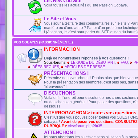
Les News du Site
Voilà toutes les actualités du site Passion Cobaye.
Le Site et Vous
Vous souhaitez faire des commentaires sur le site ? Part
manière ou d'une autre ? Parler d'un problème techniqu
! (Attention, ici c'est pour parler du SITE et non du forum)
VOS COBAYES (PASSIONNÉMENT...)
INFORMACHON
Déjà de nombreuses réponses à vos questions !
Sous-forums:
LE GUIDE DU DÉBUTANT
,
FAQ
,
P
IDÉES RECUES
,
ARTICLES DE PRESSE
PRÉSENTACHONS !
Présentez-nous vos chons !! Photos plus que bienvenue
Pour la présentation des membres, c'est plus bas, dans 
"Bienvenue" !
DISCUCHONS
Voilà enfin l'endroit pour discuter de nos chers cochons 
ou des chons en général ! Pour poser des questions, c'es
dessous !
INTERROGACHON > toutes vos questions 
C'est ICI que vous pouvez poser toutes vos QUESTIONS 
cobayes !
Avant de poser vos questions, CONSULTE
RUBRIQUE >
viewforum.php?f=35
ATTENCHON !
Ici nous abordons les sujets de sensibilisation à la prote