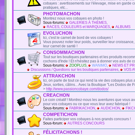
cobayes : avertissements sur l'élevage, mise en garde c
pratiques, etc...
PHOTOMACHON
Montrez nous vos cobayes en photo !
Sous-forums:
GALERIES À THÈMES
,
RACES, COULEURS et MARQUAGES
,
ALBUMS
EVOLUCHON
Ici, c'est le carnet de bord de vos cobayes !
Vous pouvez noter leur poids, surveiller leur croissance, e
leur carnet de santé !
CONSOMMACHON
Tout sur les boutiques partenaires et les produits reco
cochons d'Inde ! Et n'hésitez pas à donner vos avis de 
Sous-forums:
ZOOPLUS
,
WANIMO
,
NEWS ET P
Discussions / Questions sur les boutiques partenaires
,
VOS AV
ATTRAKCHON
Ici, on parle de tout ce qui rend la vie des cobayes plus at
Jeux, sorties, câlins... Avec la Boutique "Les Dodos de
>
http://www.passioncobaye.com/dodos/
CREACHON
Le coin créatif ! Montrez-nous les aventures que vous 
pour vos cobayes ou ce que vous leur avez fabriqué !
Sous-forums:
FABRIKACHON
,
AUDICHON
,
FIKC
COMPETICHON
Faites participer vos cobayes à nos grands concours !
Sous-forum:
AUTRES CONCOURS
FÉLICITACHONS !