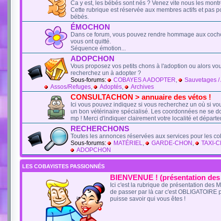
Ca y est, les bébés sont nés ? Venez vite nous les montre
Cette rubrique est réservée aux membres actifs et pas 
bébés.
ÉMOCHON
Dans ce forum, vous pouvez rendre hommage aux cocho
vous ont quitté.
Séquence émotion...
ADOPCHON
Vous proposez vos petits chons à l'adoption ou alors vo
recherchez un à adopter ?
Sous-forums:
COBAYES A ADOPTER
,
Sauvetages / 
Assos/Refuges
,
Adoptés
,
Archives
CONSULTACHON > annuaire des vétos !
Ici vous pouvez indiquez si vous recherchez un où si v
un bon vétérinaire spécialisé. Les coordonnées ne se d
mp ! Merci d'indiquer clairement votre localité et départ
RECHERCHONS
Toutes les annonces réservées aux services pour les c
Sous-forums:
MATÉRIEL
,
GARDE-CHON
,
TAXI-
ADOPCHON
LES COBAYISTES PASSIONNÉS
BIENVENUE ! (présentation de
Ici c'est la rubrique de présentation des
de passer par là car c'est OBLIGATOIRE 
puisse savoir qui vous êtes !