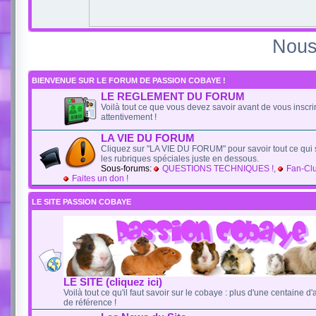
Nous
BIENVENUE SUR LE FORUM DE PASSION COBAYE !
LE REGLEMENT DU FORUM
Voilà tout ce que vous devez savoir avant de vous inscrire
attentivement !
LA VIE DU FORUM
Cliquez sur "LA VIE DU FORUM" pour savoir tout ce qui 
les rubriques spéciales juste en dessous.
Sous-forums:
QUESTIONS TECHNIQUES !
,
Fan-Cl
Faites un don !
LE SITE PASSION COBAYE
LE SITE (cliquez ici)
Voilà tout ce qu'il faut savoir sur le cobaye : plus d'une centaine d'ar
de référence !