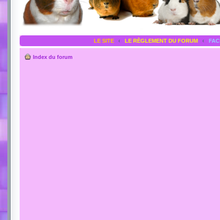
LE SITE
‹
LE RÈGLEMENT DU FORUM
‹
FA
Index du forum