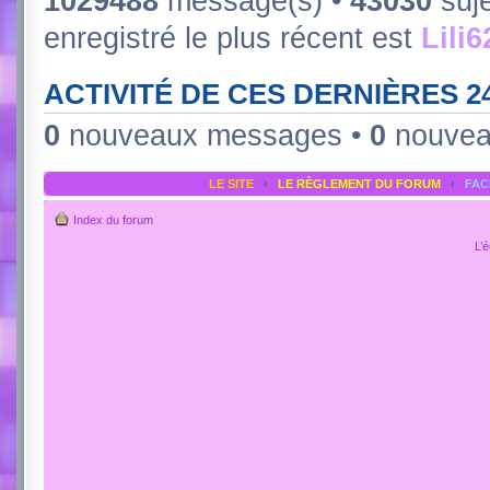
1029488
message(s) •
43030
suje
enregistré le plus récent est
Lili
ACTIVITÉ DE CES DERNIÈRES 
0
nouveaux messages •
0
nouvea
LE SITE
‹
LE RÈGLEMENT DU FORUM
‹
FA
Index du forum
L’