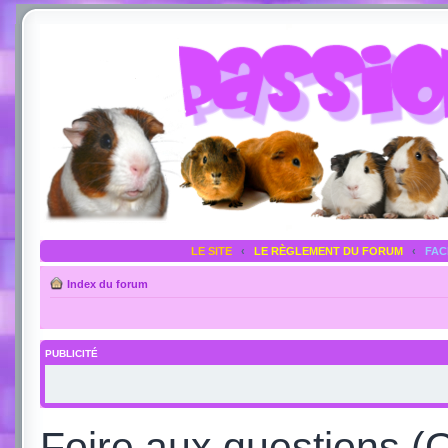
LE SITE
‹
LE RÈGLEMENT DU FORUM
‹
FA
Index du forum
PUBLICITÉ
Foire aux questions (