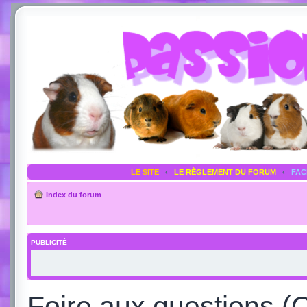
LE SITE
‹
LE RÈGLEMENT DU FORUM
‹
FA
Index du forum
PUBLICITÉ
Foire aux questions (