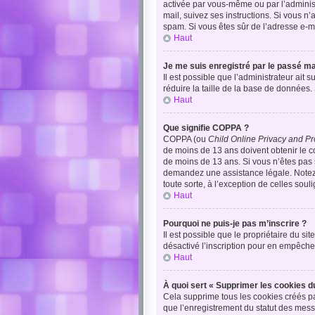
activée par vous-même ou par l’administr
mail, suivez ses instructions. Si vous n’a
spam. Si vous êtes sûr de l’adresse e-ma
Haut
Je me suis enregistré par le passé ma
Il est possible que l’administrateur ait 
réduire la taille de la base de données. 
Haut
Que signifie COPPA ?
COPPA (ou
Child Online Privacy and Pr
de moins de 13 ans doivent obtenir le
de moins de 13 ans. Si vous n’êtes pas s
demandez une assistance légale. Notez q
toute sorte, à l’exception de celles sou
Haut
Pourquoi ne puis-je pas m’inscrire ?
Il est possible que le propriétaire du sit
désactivé l’inscription pour en empêche
Haut
À quoi sert « Supprimer les cookies d
Cela supprime tous les cookies créés par
que l’enregistrement du statut des mess