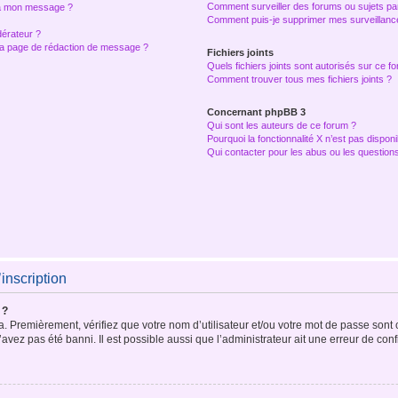
Comment surveiller des forums ou sujets part
s à mon message ?
Comment puis-je supprimer mes surveillance
érateur ?
 la page de rédaction de message ?
Fichiers joints
Quels fichiers joints sont autorisés sur ce f
Comment trouver tous mes fichiers joints ?
Concernant phpBB 3
Qui sont les auteurs de ce forum ?
Pourquoi la fonctionnalité X n’est pas disponi
Qui contacter pour les abus ou les question
’inscription
 ?
. Premièrement, vérifiez que votre nom d’utilisateur et/ou votre mot de passe sont co
’avez pas été banni. Il est possible aussi que l’administrateur ait une erreur de confi