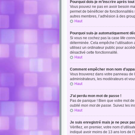
Pourquoi dois-je m’inscrire après tout
Vous pouvez ne pas en avoir besoin mais
permet de bénéficier de fonctionnalités
autres membres, l’adhésion à des groupes
Haut
Pourquoi suis-je automatiquement dé
Si vous ne cochez pas la case
Me conne
déterminée. Cela empêche l’utilisation
utilisez un ordinateur public pour accéde
désactivé cette fonctionnalité.
Haut
Comment empêcher mon nom d’apparaîtr
Vous trouverez dans votre panneau de l’u
administrateurs, les modérateurs et vous
Haut
J’ai perdu mon mot de passe !
Pas de panique ! Bien que votre mot de p
oublié mon mot de passe
. Suivez les i
Haut
Je suis enregistré mais je ne peux pa
Vérifiez, en premier, votre nom d’utilisat
indiqué avoir moins de 13 ans lors de l’i