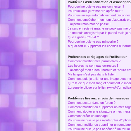
Problèmes d’identification et d’inscripti
Pourquoi ne puis-je pas me connecter ?
Pourquoi dois-je m’inscrire après tout ?
Pourquoi suis-je automatiquement déconnec
Comment empêcher mon nom d’apparaître dans
J’ai perdu mon mot de passe !
Je suis enregistré mais je ne peux pas me c
Je me suis enregistré par le passé mais je 
Que signifie COPPA ?
Pourquoi ne puis-je pas m’inscrire ?
À quoi sert « Supprimer les cookies du foru
Préférences et réglages de l’utilisateur
Comment modifier mes paramètres ?
Les heures ne sont pas correctes !
J’ai changé mon fuseau horaire et l’heure est
Ma langue n’est pas dans la liste !
Comment puis-je afficher une image avec mon
Qu’est-ce que mon rang et comment le modif
Lorsque je clique sur le lien
e-mail
d’un utili
Problèmes liés aux envois de messages
Comment poster dans un forum ?
Comment modifier ou supprimer un messag
Comment ajouter une signature à mes mess
Comment créer un sondage ?
Pourquoi ne puis-je pas ajouter plus d’opti
Comment modifier ou supprimer un sondage
Pourquoi ne puis-je pas accéder à un forum 