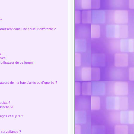
 ?
araissent dans une couleur différente ?
s !
les !
 utilisateur de ce forum !
ateurs de ma liste d’amis ou d’ignorés ?
ultat ?
lanche ?!
ges et sujets ?
a surveillance ?