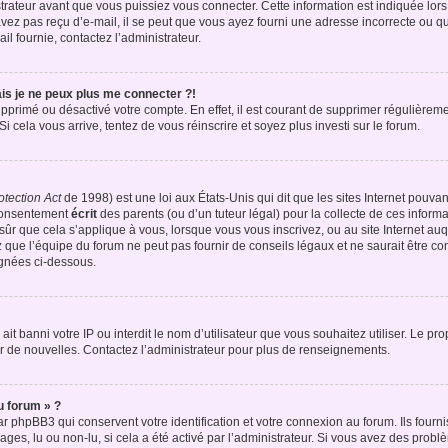
ateur avant que vous puissiez vous connecter. Cette information est indiquée lors d
vez pas reçu d’e-mail, il se peut que vous ayez fourni une adresse incorrecte ou que l’
il fournie, contactez l’administrateur.
is je ne peux plus me connecter ?!
supprimé ou désactivé votre compte. En effet, il est courant de supprimer régulièreme
Si cela vous arrive, tentez de vous réinscrire et soyez plus investi sur le forum.
otection Act
de 1998) est une loi aux États-Unis qui dit que les sites Internet pouvan
 consentement
écrit
des parents (ou d’un tuteur légal) pour la collecte de ces informa
ûr que cela s’applique à vous, lorsque vous vous inscrivez, ou au site Internet auq
ue l’équipe du forum ne peut pas fournir de conseils légaux et ne saurait être co
lignées ci-dessous.
e ait banni votre IP ou interdit le nom d’utilisateur que vous souhaitez utiliser. Le pr
r de nouvelles. Contactez l’administrateur pour plus de renseignements.
u forum » ?
 phpBB3 qui conservent votre identification et votre connexion au forum. Ils fournis
ages, lu ou non-lu, si cela a été activé par l’administrateur. Si vous avez des pro