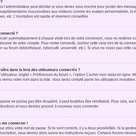
 ?
 l’administrateur peut décider si vous devez vous inscrire pour poster des messages
 supplémentaires inaccessibles aux visiteurs comme les avatars personnalisés, la m
, etc. L’inscription est rapide et vivement conseillée.
connecté ?
cter automatiquement à chaque visite
lors de votre connexion, vous ne resterez 
 abusive de votre compte. Pour rester connecté, cochez cette case lors de la conn
r au forum (bibliothèque, cybercafé, université, etc.). Si vous ne voyez pas cette ca
e dans la liste des utilisateurs connectés ?
tilisateur, onglet « Préférences du forum », l’option
Cacher mon statut en ligne
. M
 verrez votre nom dans la liste. Vous serez compté parmi les utilisateurs invisibles.
asse ne puisse pas être récupéré, il peut toutefois être réinitialisé. Pour cela, su
nstructions et vous devriez pouvoir à nouveau vous connecter.
s me connecter !
eur et/ou votre mot de passe. Si ils sont corrects, il y a deux possibilités. Si la ges
nscription, vous devrez alors suivre les instructions reçues. Certains forums nécessi