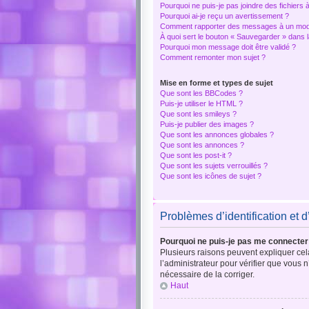
Pourquoi ne puis-je pas joindre des fichier
Pourquoi ai-je reçu un avertissement ?
Comment rapporter des messages à un mod
À quoi sert le bouton « Sauvegarder » dans
Pourquoi mon message doit être validé ?
Comment remonter mon sujet ?
Mise en forme et types de sujet
Que sont les BBCodes ?
Puis-je utiliser le HTML ?
Que sont les smileys ?
Puis-je publier des images ?
Que sont les annonces globales ?
Que sont les annonces ?
Que sont les post-it ?
Que sont les sujets verrouillés ?
Que sont les icônes de sujet ?
Problèmes d’identification et d
Pourquoi ne puis-je pas me connecter
Plusieurs raisons peuvent expliquer cela
l’administrateur pour vérifier que vous n
nécessaire de la corriger.
Haut