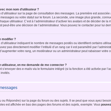
vec mon nom d’utilisateur ?
 d’utilisateur sur la page de consultation des messages. La première est associée 
 messages ou votre statut sur le forum. La seconde, une image plus grande, connu
que utilisateur. C’est à l’administrateur d’activer les avatars et de décider de la ma
est peut-être une décision de l’administrateur. Vous pouvez le contacter pour lui d
 modifier ?
’utilisateur indiquent le nombre de messages postés ou identifient certains utilisa
vez pas directement modifier l’intitulé d’un rang car il est paramétré par l’adminis
d’augmenter votre rang, un modérateur ou un administrateur peut rabaisser votre
n utilisateur, on me demande de me connecter ?
t s’envoyer des e-mails via le formulaire intégré (si la fonction a été activée par l
invités.
e messages
ou Répondre) sur la page du forum ou des sujets. Il se peut que vous ayez besoin 
bles est affichée en bas des pages des forums et des sujets, exemple: Vous
pouve