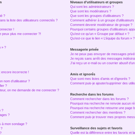
on
Niveaux d’utilisateurs et groupes
Qui sont les administrateurs ?
Que sont les modérateurs ?
té ?
Que sont les groupes d’utilisateurs ?
 la liste des utilisateurs connectés ?
Comment adhérer à un groupe d’utilisateurs
Comment devenir modérateur de groupe ?
onnecter !
Pourquoi certains groupes d’utilisateurs app
ne peux plus me connecter ?!
Qu’est-ce qu’un « Groupe par défaut » ?
Qu’est-ce que le lien « L’équipe du forum » ?
m » ?
Messagerie privée
Je ne peux pas envoyer de messages privé
Je reçois sans arrêt des messages indésirab
J’ai reçu un e-mail ou un courrier abusif d’un
 encore incorrecte !
Amis et ignorés
Que sont mes listes d’amis et d’ignorés ?
 nom d’utilisateur ?
Comment puis-je ajouter/supprimer des utilis
ier ?
sateur, on me demande de me connecter ?
Recherche dans les forums
Comment rechercher dans les forums ?
Pourquoi ma recherche ne renvoie aucun rés
Pourquoi ma recherche retourne une page b
e ?
Comment rechercher des membres ?
ages ?
Comment puis-je trouver mes propres messa
ons à mon sondage ?
Surveillance des sujets et favoris
 ?
Quelle est la différence entre les favoris et l
?