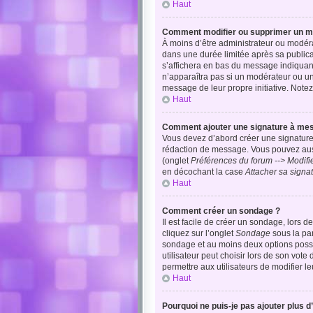
Haut
Comment modifier ou supprimer un 
À moins d’être administrateur ou modé
dans une durée limitée après sa publica
s’affichera en bas du message indiquant 
n’apparaîtra pas si un modérateur ou un 
message de leur propre initiative. Note
Haut
Comment ajouter une signature à me
Vous devez d’abord créer une signature
rédaction de message. Vous pouvez aussi
(onglet
Préférences du forum --> Modif
en décochant la case
Attacher sa signa
Haut
Comment créer un sondage ?
Il est facile de créer un sondage, lors 
cliquez sur l’onglet
Sondage
sous la par
sondage et au moins deux options possi
utilisateur peut choisir lors de son vote 
permettre aux utilisateurs de modifier le
Haut
Pourquoi ne puis-je pas ajouter plus 