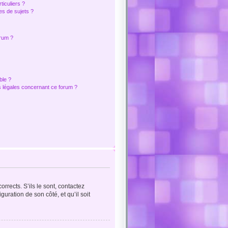
iculiers ?
s de sujets ?
orum ?
ble ?
s légales concernant ce forum ?
rrects. S’ils le sont, contactez
guration de son côté, et qu’il soit