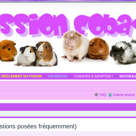
E RÈGLEMENT DU FORUM
‹
FACEBOOK
‹
COBAYES À ADOPTER !
‹
NOUVEAU
FAQ
Galerie-photos
estions posées fréquemment)