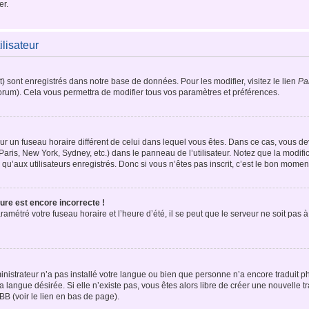
er.
ilisateur
t) sont enregistrés dans notre base de données. Pour les modifier, visitez le lien
Pa
forum). Cela vous permettra de modifier tous vos paramètres et préférences.
t sur un fuseau horaire différent de celui dans lequel vous êtes. Dans ce cas, vous d
Paris, New York, Sydney, etc.) dans le panneau de l’utilisateur. Notez que la modif
qu’aux utilisateurs enregistrés. Donc si vous n’êtes pas inscrit, c’est le bon moment
ure est encore incorrecte !
ramétré votre fuseau horaire et l’heure d’été, il se peut que le serveur ne soit pas 
ministrateur n’a pas installé votre langue ou bien que personne n’a encore traduit
la langue désirée. Si elle n’existe pas, vous êtes alors libre de créer une nouvelle t
BB (voir le lien en bas de page).